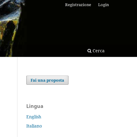
Registrazione
Login
Cerca
Fai una proposta
Lingua
English
Italiano