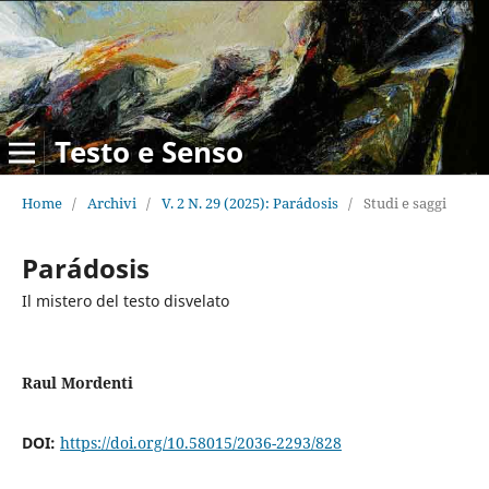
Testo e Senso
Home
/
Archivi
/
V. 2 N. 29 (2025): Parádosis
/
Studi e saggi
Parádosis
Il mistero del testo disvelato
Raul Mordenti
DOI:
https://doi.org/10.58015/2036-2293/828