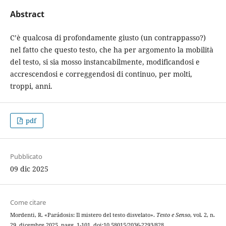
Abstract
C’è qualcosa di profondamente giusto (un contrappasso?)
nel fatto che questo testo, che ha per argomento la mobilità
del testo, si sia mosso instancabilmente, modificandosi e
accrescendosi e correggendosi di continuo, per molti,
troppi, anni.
pdf
Pubblicato
09 dic 2025
Come citare
Mordenti, R. «Parádosis: Il mistero del testo disvelato».
Testo e Senso
, vol. 2, n.
29, dicembre 2025, pagg. 1-101, doi:10.58015/2036-2293/828.