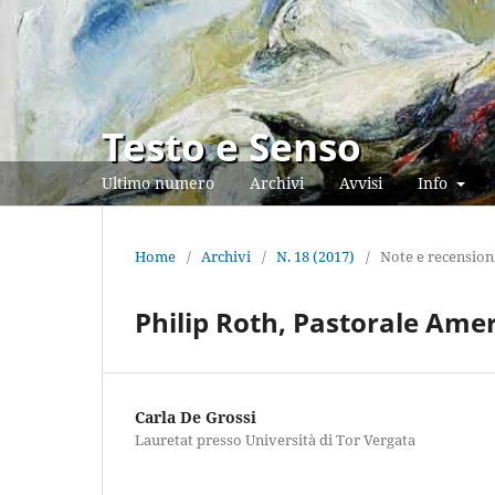
Testo e Senso
Ultimo numero
Archivi
Avvisi
Info
Home
/
Archivi
/
N. 18 (2017)
/
Note e recension
Philip Roth, Pastorale Amer
Carla De Grossi
Lauretat presso Università di Tor Vergata