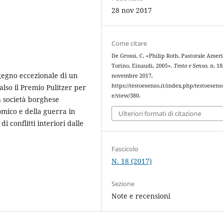
28 nov 2017
Come citare
De Grossi, C. «Philip Roth, Pastorale Amer
Torino, Einaudi, 2005».
Testo e Senso
, n. 18
gegno eccezionale di un
novembre 2017,
https://testoesenso.it/index.php/testoesenso
also il Premio Pulitzer per
e/view/380.
a società borghese
mico e della guerra in
Ulteriori formati di citazione
 conflitti interiori dalle
Fascicolo
N. 18 (2017)
Sezione
Note e recensioni