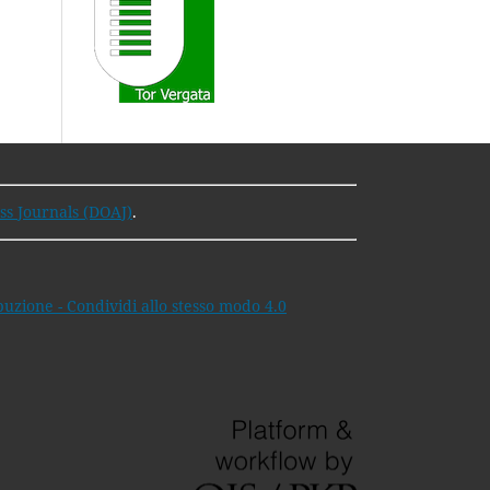
ss Journals (DOAJ)
.
zione - Condividi allo stesso modo 4.0