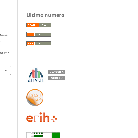
Ultimo numero
icana,
,
/articl