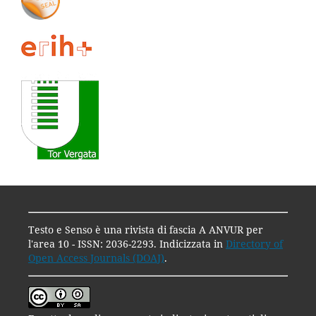
Testo e Senso è una rivista di fascia A ANVUR per
l'area 10 - ISSN: 2036-2293. Indicizzata in
Directory of
Open Access Journals (DOAJ)
.