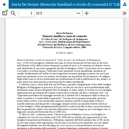
Daria De Donno Memorie familiari e storie di comunità Il “Libro di casa” dei Pellegrino di Melpignano (secc. XVIII-XIX), Pubblicazioni del Dipartimento di Studi Storici dal Medioevo all’età Contemporanea, Università di Lecce, Congedo editore, 2006